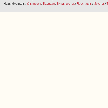
Наши филиалы:
Ульяновск
/
Барнаул
/
Владивосток
/
Ярославль
/
Иркутск
/