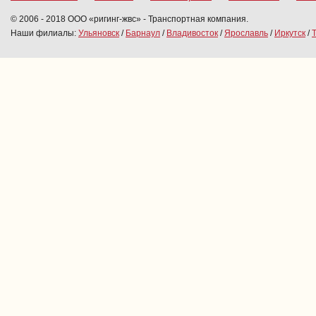
© 2006 - 2018 ООО «ригинг-жвс» - Транспортная компания.
Наши филиалы:
Ульяновск
/
Барнаул
/
Владивосток
/
Ярославль
/
Иркутск
/